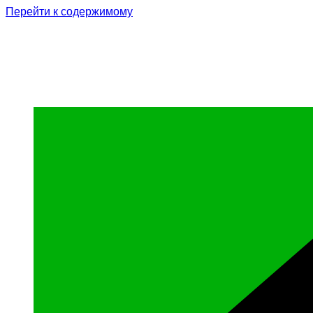
Перейти к содержимому
Родина Героя
Официальный сайт газеты Курчалоевского мун