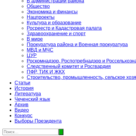
В администрации района
Общество
Экономика и финансы
Нацпроекты
Культура и образование
Росреестр и Кадастровая палата
Здравоохранение и спорт
В мире
Прокуратура района и Военная прокуратура
МВД и МЧС
ЦУР
Роскомнадзор, Роспотребнадзор и Россельхозн
Следственный комитет и Росгвардия
ПФР, ТИК И ЖКХ
Строительство, промышленность, сельское хоз
Статьи
История
Литература
Чеченский язык
Архив
Видео
Конкурс
Выборы Президента