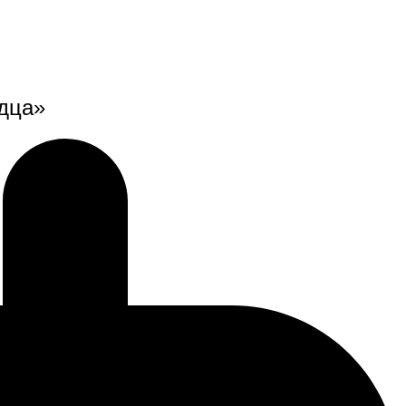
рдца»