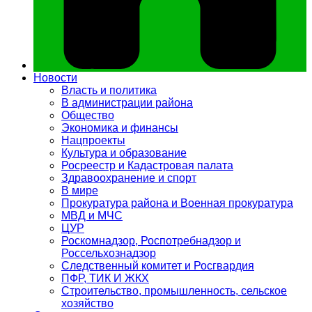
Новости
Власть и политика
В администрации района
Общество
Экономика и финансы
Нацпроекты
Культура и образование
Росреестр и Кадастровая палата
Здравоохранение и спорт
В мире
Прокуратура района и Военная прокуратура
МВД и МЧС
ЦУР
Роскомнадзор, Роспотребнадзор и
Россельхознадзор
Следственный комитет и Росгвардия
ПФР, ТИК И ЖКХ
Строительство, промышленность, сельское
хозяйство