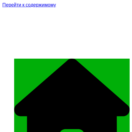
Перейти к содержимому
Родина Героя
Официальный сайт газеты Курчалоевского
муниципального района Чеченской
Республики «Родина Героя»