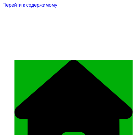
Перейти к содержимому
Родина Героя
Официальный сайт газеты Курчалоевского
муниципального района Чеченской
Республики «Родина Героя»