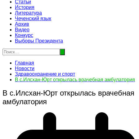
Статьи
История
Литература
Чеченский язык
Архив
Видео
Конкурс
Выборы Президента
Главная
Новости
Здравоохранение и спорт
В с.Илсхан-Юрт открылась врачебная амбулатория
В с.Илсхан-Юрт открылась врачебная
амбулатория