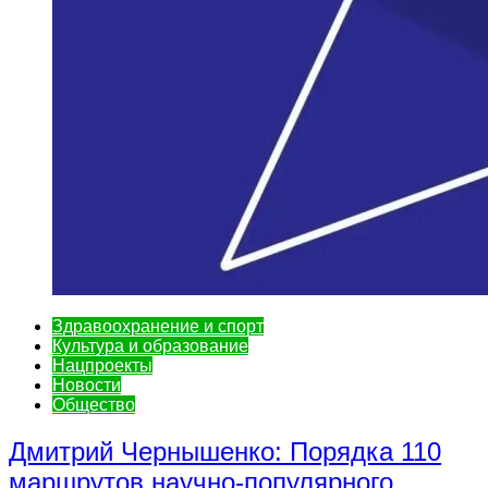
Здравоохранение и спорт
Культура и образование
Нацпроекты
Новости
Общество
Дмитрий Чернышенко: Порядка 110
маршрутов научно-популярного