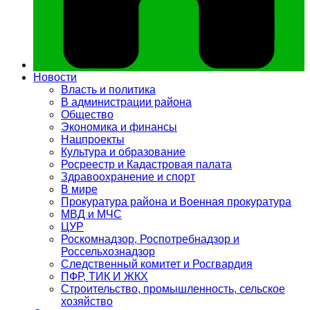
Новости
Власть и политика
В администрации района
Общество
Экономика и финансы
Нацпроекты
Культура и образование
Росреестр и Кадастровая палата
Здравоохранение и спорт
В мире
Прокуратура района и Военная прокуратура
МВД и МЧС
ЦУР
Роскомнадзор, Роспотребнадзор и
Россельхознадзор
Следственный комитет и Росгвардия
ПФР, ТИК И ЖКХ
Строительство, промышленность, сельское
хозяйство