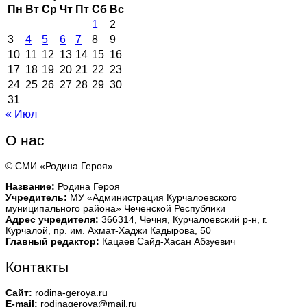
Пн
Вт
Ср
Чт
Пт
Сб
Вс
1
2
3
4
5
6
7
8
9
10
11
12
13
14
15
16
17
18
19
20
21
22
23
24
25
26
27
28
29
30
31
« Июл
О нас
© СМИ «Родина Героя»
Название:
Родина Героя
Учредитель:
МУ «Администрация Курчалоевского
муниципального района» Чеченской Республики
Адрес учредителя:
366314, Чечня, Курчалоевский р-н, г.
Курчалой, пр. им. Ахмат-Хаджи Кадырова, 50
Главный редактор:
Кацаев Сайд-Хасан Абзуевич
Контакты
Сайт:
rodina-geroya.ru
E-mail:
rodinageroya@mail.ru