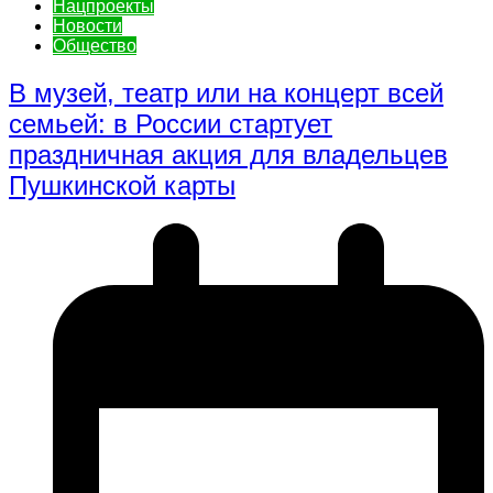
Нацпроекты
Новости
Общество
В музей, театр или на концерт всей
семьей: в России стартует
праздничная акция для владельцев
Пушкинской карты