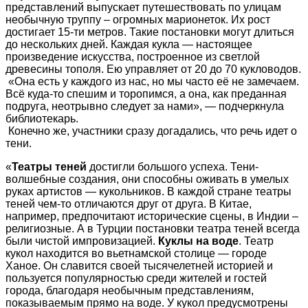
представлений выпускает путешествовать по улицам
необычную труппу – огромных марионеток. Их рост
достигает 15-ти метров. Такие постановки могут длиться
до нескольких дней. Каждая кукла — настоящее
произведение искусства, построенное из светлой
древесины тополя. Ею управляет от 20 до 70 кукловодов.
«Она есть у каждого из нас, но мы часто её не замечаем.
Всё куда-то спешим и торопимся, а она, как преданная
подруга, неотрывно следует за нами», — подчеркнула
библиотекарь.
Конечно же, участники сразу догадались, что речь идет о
тени.
«
Театры теней
достигли большого успеха. Тени-
волшебные создания, они способны оживать в умелых
руках артистов — кукольников. В каждой стране театры
теней чем-то отличаются друг от друга. В Китае,
например, предпочитают исторические сцены, в Индии –
религиозные. А в Турции постановки театра теней всегда
были чистой импровизацией.
Куклы на воде
. Театр
кукол находится во вьетнамской столице — городе
Ханое. Он славится своей тысячелетней историей и
пользуется популярностью среди жителей и гостей
города, благодаря необычным представлениям,
показываемым прямо на воде. У кукол предусмотрены