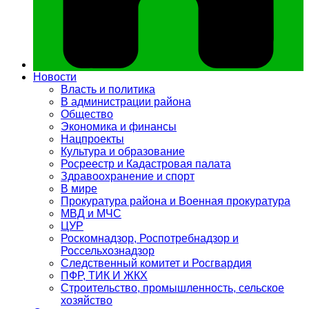
Новости
Власть и политика
В администрации района
Общество
Экономика и финансы
Нацпроекты
Культура и образование
Росреестр и Кадастровая палата
Здравоохранение и спорт
В мире
Прокуратура района и Военная прокуратура
МВД и МЧС
ЦУР
Роскомнадзор, Роспотребнадзор и
Россельхознадзор
Следственный комитет и Росгвардия
ПФР, ТИК И ЖКХ
Строительство, промышленность, сельское
хозяйство