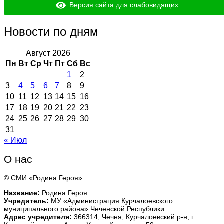
Версия сайта для слабовидящих
Новости по дням
Август 2026
Пн
Вт
Ср
Чт
Пт
Сб
Вс
1
2
3
4
5
6
7
8
9
10
11
12
13
14
15
16
17
18
19
20
21
22
23
24
25
26
27
28
29
30
31
« Июл
О нас
© СМИ «Родина Героя»
Название:
Родина Героя
Учредитель:
МУ «Администрация Курчалоевского
муниципального района» Чеченской Республики
Адрес учредителя:
366314, Чечня, Курчалоевский р-н, г.