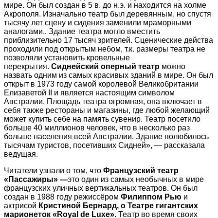
мире. Он был создан в 5 в. до н.э. и находится на холме
Акрополя. Изначально театр был деревянным, но спустя
тысячу лет сцену и сидения заменили мраморными
аналогами.. Здание театра могло вместить
приблизительно 17 тысяч зрителей. Сценические действа
проходили под открытым небом, т.к. размеры театра не
позволяли установить кровельные
перекрытия.
Сиднейский оперный театр
можно
назвать одним из самых красивых зданий в мире. Он был
открыт в 1973 году самой королевой Великобритании
Елизаветой II и является настоящим символом
Австралии. Площадь театра огромная, она включает в
себя также рестораны и магазины, где любой желающий
может купить себе на память сувенир. Театр посетило
больше 40 миллионов человек, что в несколько раз
больше населения всей Австралии. Здание полюбилось
тысячам туристов, посетивших Сидней», — рассказала
ведущая.
Читатели узнали о том, что
Французский театр
«Пассажиры» —
это один из самых необычных в мире
французских уличных вертикальных театров. Он был
создан в 1988 году режиссёром
Филиппом Рью
и
актрисой
Кристиной Бернард, о Театре гигантских
марионеток «Royal de Luxe».
Театр во время своих