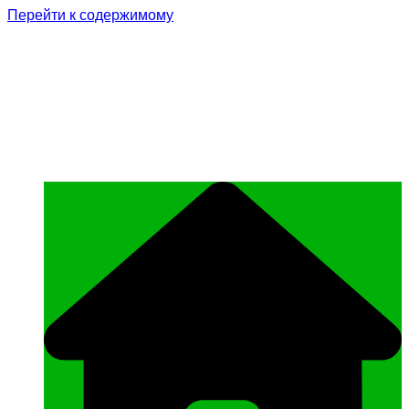
Перейти к содержимому
Родина Героя
Официальный сайт газеты Курчалоевского
муниципального района Чеченской
Республики «Родина Героя»