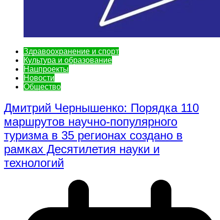
Здравоохранение и спорт
Культура и образование
Нацпроекты
Новости
Общество
Дмитрий Чернышенко: Порядка 110
маршрутов научно-популярного
туризма в 35 регионах создано в
рамках Десятилетия науки и
технологий