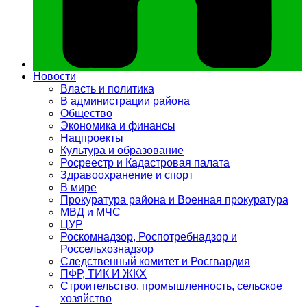
Новости
Власть и политика
В администрации района
Общество
Экономика и финансы
Нацпроекты
Культура и образование
Росреестр и Кадастровая палата
Здравоохранение и спорт
В мире
Прокуратура района и Военная прокуратура
МВД и МЧС
ЦУР
Роскомнадзор, Роспотребнадзор и
Россельхознадзор
Следственный комитет и Росгвардия
ПФР, ТИК И ЖКХ
Строительство, промышленность, сельское
хозяйство