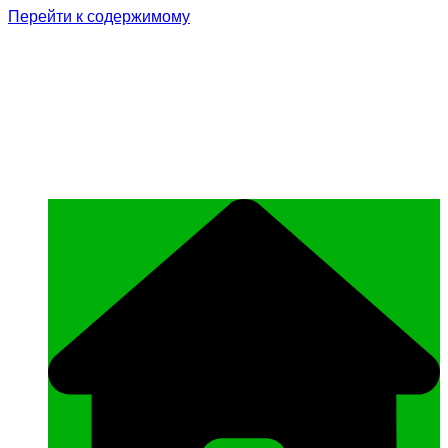
Перейти к содержимому
Родина Героя
Официальный сайт газеты Курчалоевского
муниципального района Чеченской
Республики «Родина Героя»