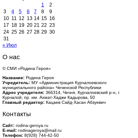
1
2
3
4
5
6
7
8
9
10
11
12
13
14
15
16
17
18
19
20
21
22
23
24
25
26
27
28
29
30
31
« Июл
О нас
© СМИ «Родина Героя»
Название:
Родина Героя
Учредитель:
МУ «Администрация Курчалоевского
муниципального района» Чеченской Республики
Адрес учредителя:
366314, Чечня, Курчалоевский р-н, г.
Курчалой, пр. им. Ахмат-Хаджи Кадырова, 50
Главный редактор:
Кацаев Сайд-Хасан Абзуевич
Контакты
Сайт:
rodina-geroya.ru
E-mail:
rodinageroya@mail.ru
Телефон:
8(928) 744-42-50