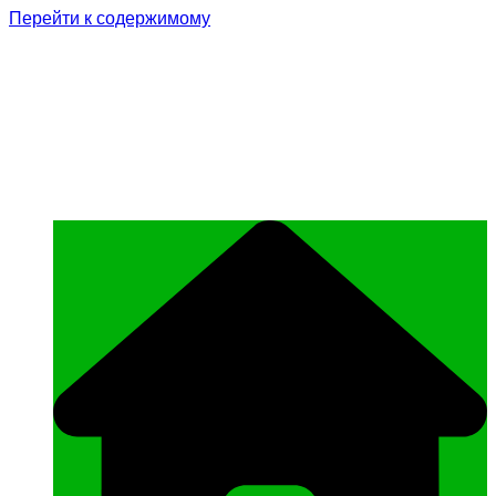
Перейти к содержимому
Родина Героя
Официальный сайт газеты Курчалоевского
муниципального района Чеченской
Республики «Родина Героя»