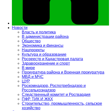
Новости
Власть и политика
В администрации района
Общество
Экономика и финансы
Нацпроекты
Культура и образование
Росреестр и Кадастровая палата
Здравоохранение и спорт
В мире
Прокуратура района и Военная прокуратура
МВД и МЧС
ЦУР
Роскомнадзор, Роспотребнадзор и
Россельхознадзор
Следственный комитет и Росгвардия
ПФР, ТИК И ЖКХ
Строительство, промышленность, сельское
хозяйство