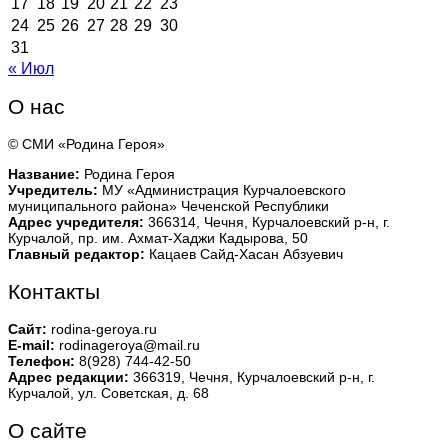
17
18
19
20
21
22
23
24
25
26
27
28
29
30
31
« Июл
О нас
© СМИ «Родина Героя»
Название:
Родина Героя
Учредитель:
МУ «Администрация Курчалоевского
муниципального района» Чеченской Республики
Адрес учредителя:
366314, Чечня, Курчалоевский р-н, г.
Курчалой, пр. им. Ахмат-Хаджи Кадырова, 50
Главный редактор:
Кацаев Сайд-Хасан Абзуевич
Контакты
Сайт:
rodina-geroya.ru
E-mail:
rodinageroya@mail.ru
Телефон:
8(928) 744-42-50
Адрес редакции:
366319, Чечня, Курчалоевский р-н, г.
Курчалой, ул. Советская, д. 68
О сайте