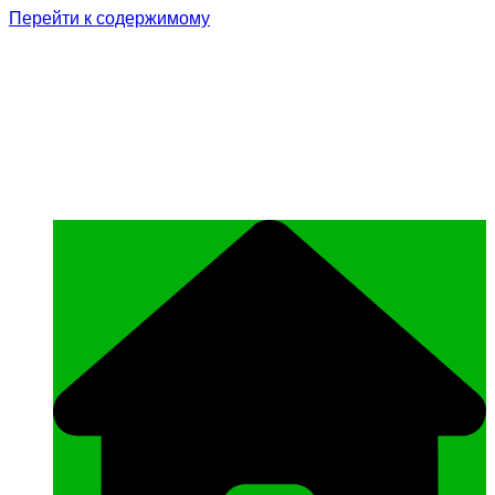
Перейти к содержимому
Родина Героя
Официальный сайт газеты Курчалоевского
муниципального района Чеченской
Республики «Родина Героя»