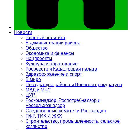
Новости
Власть и политика
В администрации района
Общество
Экономика и финансы
Нацпроекты
Культура и образование
Росреестр и Кадастровая палата
Здравоохранение и спорт
В мире
Прокуратура района и Военная прокуратура
МВД и МЧС
ЦУР
Роскомнадзор, Роспотребнадзор и
Россельхознадзор
Следственный комитет и Росгвардия
ПФР, ТИК И ЖКХ
Строительство, промышленность, сельское
хозяйство