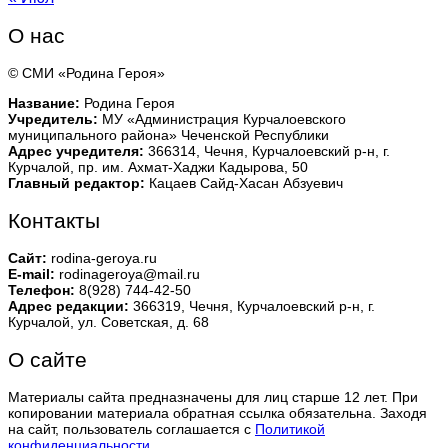
О нас
© СМИ «Родина Героя»
Название:
Родина Героя
Учредитель:
МУ «Администрация Курчалоевского
муниципального района» Чеченской Республики
Адрес учредителя:
366314, Чечня, Курчалоевский р-н, г.
Курчалой, пр. им. Ахмат-Хаджи Кадырова, 50
Главный редактор:
Кацаев Сайд-Хасан Абзуевич
Контакты
Сайт:
rodina-geroya.ru
E-mail:
rodinageroya@mail.ru
Телефон:
8(928) 744-42-50
Адрес редакции:
366319, Чечня, Курчалоевский р-н, г.
Курчалой, ул. Советская, д. 68
О сайте
Материалы сайта предназначены для лиц старше 12 лет. При
копировании материала обратная ссылка обязательна. Заходя
на сайт, пользователь соглашается с
Политикой
конфиденциальности
.