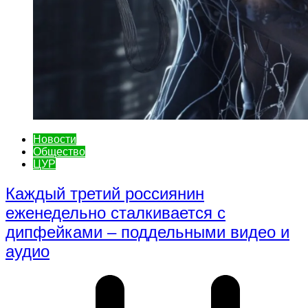
Новости
Общество
ЦУР
Каждый третий россиянин
еженедельно сталкивается с
дипфейками – поддельными видео и
аудио