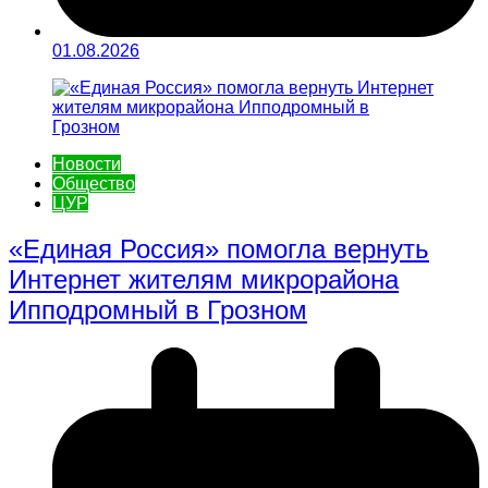
01.08.2026
Новости
Общество
ЦУР
«Единая Россия» помогла вернуть
Интернет жителям микрорайона
Ипподромный в Грозном