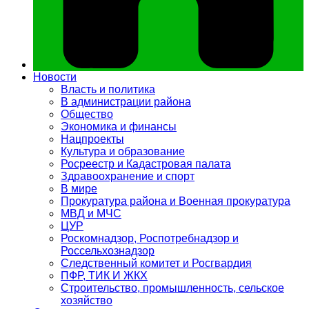
Новости
Власть и политика
В администрации района
Общество
Экономика и финансы
Нацпроекты
Культура и образование
Росреестр и Кадастровая палата
Здравоохранение и спорт
В мире
Прокуратура района и Военная прокуратура
МВД и МЧС
ЦУР
Роскомнадзор, Роспотребнадзор и
Россельхознадзор
Следственный комитет и Росгвардия
ПФР, ТИК И ЖКХ
Строительство, промышленность, сельское
хозяйство