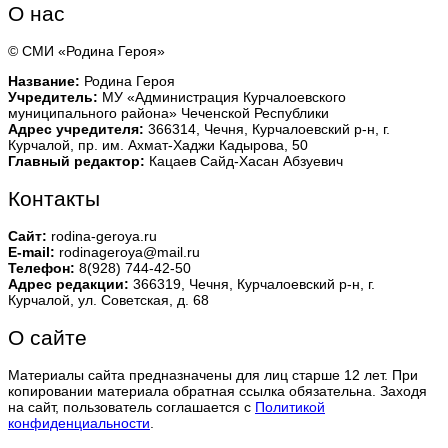
О нас
© СМИ «Родина Героя»
Название:
Родина Героя
Учредитель:
МУ «Администрация Курчалоевского
муниципального района» Чеченской Республики
Адрес учредителя:
366314, Чечня, Курчалоевский р-н, г.
Курчалой, пр. им. Ахмат-Хаджи Кадырова, 50
Главный редактор:
Кацаев Сайд-Хасан Абзуевич
Контакты
Сайт:
rodina-geroya.ru
E-mail:
rodinageroya@mail.ru
Телефон:
8(928) 744-42-50
Адрес редакции:
366319, Чечня, Курчалоевский р-н, г.
Курчалой, ул. Советская, д. 68
О сайте
Материалы сайта предназначены для лиц старше 12 лет. При
копировании материала обратная ссылка обязательна. Заходя
на сайт, пользователь соглашается с
Политикой
конфиденциальности
.