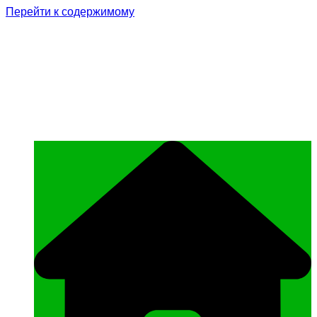
Перейти к содержимому
Родина Героя
Официальный сайт газеты Курчалоевского
муниципального района Чеченской
Республики «Родина Героя»