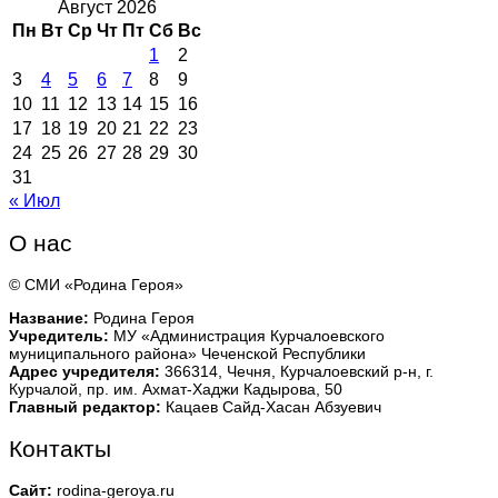
Август 2026
Пн
Вт
Ср
Чт
Пт
Сб
Вс
1
2
3
4
5
6
7
8
9
10
11
12
13
14
15
16
17
18
19
20
21
22
23
24
25
26
27
28
29
30
31
« Июл
О нас
© СМИ «Родина Героя»
Название:
Родина Героя
Учредитель:
МУ «Администрация Курчалоевского
муниципального района» Чеченской Республики
Адрес учредителя:
366314, Чечня, Курчалоевский р-н, г.
Курчалой, пр. им. Ахмат-Хаджи Кадырова, 50
Главный редактор:
Кацаев Сайд-Хасан Абзуевич
Контакты
Сайт:
rodina-geroya.ru