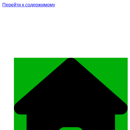
Перейти к содержимому
Родина Героя
Официальный сайт газеты Курчалоевского
муниципального района Чеченской
Республики «Родина Героя»