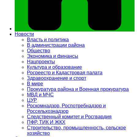
Новости
Власть и политика
В администрации района
Общество
Экономика и финансы
Нацпроекты
Культура и образование
Росреестр и Кадастровая палата
Здравоохранение и спорт
В мире
Прокуратура района и Военная прокуратура
МВД и МЧС
ЦУР
Роскомнадзор, Роспотребнадзор и
Россельхознадзор
Следственный комитет и Росгвардия
ПФР, ТИК И ЖКХ
Строительство, промышленность, сельское
хозяйство