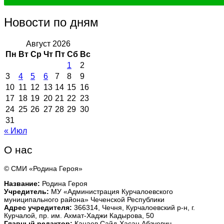
Новости по дням
Август 2026
Пн
Вт
Ср
Чт
Пт
Сб
Вс
1
2
3
4
5
6
7
8
9
10
11
12
13
14
15
16
17
18
19
20
21
22
23
24
25
26
27
28
29
30
31
« Июл
О нас
© СМИ «Родина Героя»
Название:
Родина Героя
Учредитель:
МУ «Администрация Курчалоевского
муниципального района» Чеченской Республики
Адрес учредителя:
366314, Чечня, Курчалоевский р-н, г.
Курчалой, пр. им. Ахмат-Хаджи Кадырова, 50
Главный редактор:
Кацаев Сайд-Хасан Абзуевич