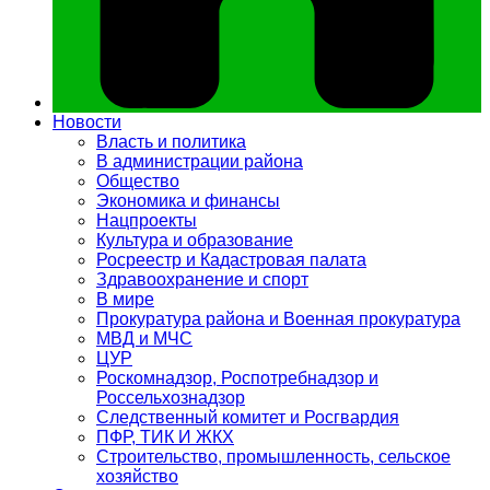
Новости
Власть и политика
В администрации района
Общество
Экономика и финансы
Нацпроекты
Культура и образование
Росреестр и Кадастровая палата
Здравоохранение и спорт
В мире
Прокуратура района и Военная прокуратура
МВД и МЧС
ЦУР
Роскомнадзор, Роспотребнадзор и
Россельхознадзор
Следственный комитет и Росгвардия
ПФР, ТИК И ЖКХ
Строительство, промышленность, сельское
хозяйство