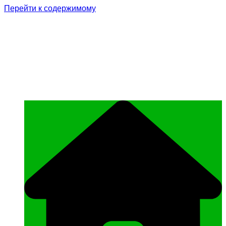
Перейти к содержимому
Родина Героя
Официальный сайт газеты Курчалоевского
муниципального района Чеченской
Республики «Родина Героя»