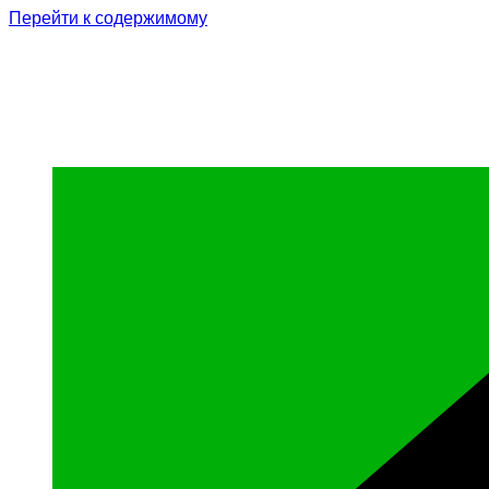
Перейти к содержимому
Родина Героя
Официальный сайт газеты Курчалоевского мун