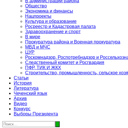
В администрации района
Общество
Экономика и финансы
Нацпроекты
Культура и образование
Росреестр и Кадастровая палата
Здравоохранение и спорт
В мире
Прокуратура района и Военная прокуратура
МВД и МЧС
ЦУР
Роскомнадзор, Роспотребнадзор и Россельхозн
Следственный комитет и Росгвардия
ПФР, ТИК И ЖКХ
Строительство, промышленность, сельское хоз
Статьи
История
Литература
Чеченский язык
Архив
Видео
Конкурс
Выборы Президента