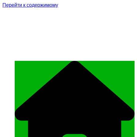
Перейти к содержимому
Родина Героя
Официальный сайт газеты Курчалоевского
муниципального района Чеченской
Республики «Родина Героя»