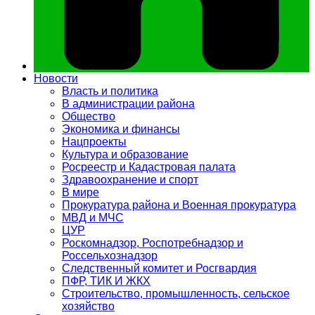
Новости
Власть и политика
В администрации района
Общество
Экономика и финансы
Нацпроекты
Культура и образование
Росреестр и Кадастровая палата
Здравоохранение и спорт
В мире
Прокуратура района и Военная прокуратура
МВД и МЧС
ЦУР
Роскомнадзор, Роспотребнадзор и
Россельхознадзор
Следственный комитет и Росгвардия
ПФР, ТИК И ЖКХ
Строительство, промышленность, сельское
хозяйство