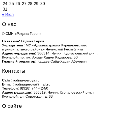
24
25
26
27
28
29
30
31
« Июл
О нас
© СМИ «Родина Героя»
Название:
Родина Героя
Учредитель:
МУ «Администрация Курчалоевского
муниципального района» Чеченской Республики
Адрес учредителя:
366314, Чечня, Курчалоевский р-н, г.
Курчалой, пр. им. Ахмат-Хаджи Кадырова, 50
Главный редактор:
Кацаев Сайд-Хасан Абзуевич
Контакты
Сайт:
rodina-geroya.ru
E-mail:
rodinageroya@mail.ru
Телефон:
8(928) 744-42-50
Адрес редакции:
366319, Чечня, Курчалоевский р-н, г.
Курчалой, ул. Советская, д. 68
О сайте