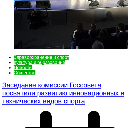
Здравоохранение и спорт
Культура и образование
Новости
Общество
Заседание комиссии Госсовета
посвятили развитию инновационных и
технических видов спорта