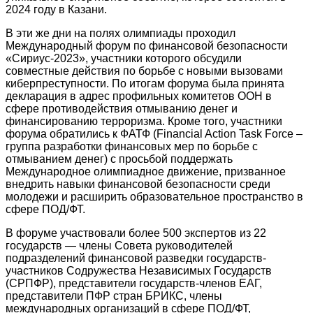
2024 году в Казани.
В эти же дни на полях олимпиады проходил
Международный форум по финансовой безопасности
«Сириус-2023», участники которого обсудили
совместные действия по борьбе с новыми вызовами
киберпреступности. По итогам форума была принята
декларация в адрес профильных комитетов ООН в
сфере противодействия отмыванию денег и
финансированию терроризма. Кроме того, участники
форума обратились к ФАТФ (Financial Action Task Force –
группа разработки финансовых мер по борьбе с
отмыванием денег) с просьбой поддержать
Международное олимпиадное движение, призванное
внедрить навыки финансовой безопасности среди
молодежи и расширить образовательное пространство в
сфере ПОД/ФТ.
В форуме участвовали более 500 экспертов из 22
государств — члены Совета руководителей
подразделений финансовой разведки государств-
участников Содружества Независимых Государств
(СРПФР), представители государств-членов ЕАГ,
представители ПФР стран БРИКС, члены
международных организаций в сфере ПОД/ФТ,