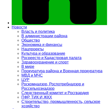
Новости
Власть и политика
В администрации района
Общество
Экономика и финансы
Нацпроекты
Культура и образование
Росреестр и Кадастровая палата
Здравоохранение и спорт
В мире
Прокуратура района и Военная прокуратура
МВД и МЧС
ЦУР
Роскомнадзор, Роспотребнадзор и
Россельхознадзор
Следственный комитет и Росгвардия
ПФР, ТИК И ЖКХ
Строительство, промышленность, сельское
хозяйство