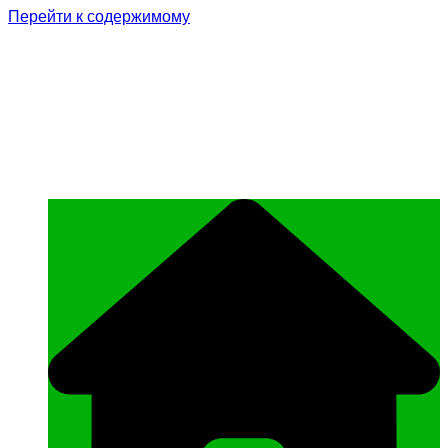
Перейти к содержимому
Родина Героя
Официальный сайт газеты Курчалоевского
муниципального района Чеченской
Республики «Родина Героя»