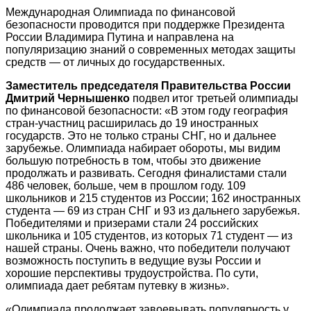
Международная Олимпиада по финансовой
безопасности проводится при поддержке Президента
России Владимира Путина и направлена на
популяризацию знаний о современных методах защиты
средств — от личных до государственных.
Заместитель председателя Правительства России
Дмитрий Чернышенко
подвел итог третьей олимпиады
по финансовой безопасности: «В этом году география
стран-участниц расширилась до 19 иностранных
государств. Это не только страны СНГ, но и дальнее
зарубежье. Олимпиада набирает обороты, мы видим
большую потребность в том, чтобы это движение
продолжать и развивать. Сегодня финалистами стали
486 человек, больше, чем в прошлом году. 109
школьников и 215 студентов из России; 162 иностранных
студента — 69 из стран СНГ и 93 из дальнего зарубежья.
Победителями и призерами стали 24 российских
школьника и 105 студентов, из которых 71 студент — из
нашей страны. Очень важно, что победители получают
возможность поступить в ведущие вузы России и
хорошие перспективы трудоустройства. По сути,
олимпиада дает ребятам путевку в жизнь».
«Олимпиада продолжает завоевывать популярность у