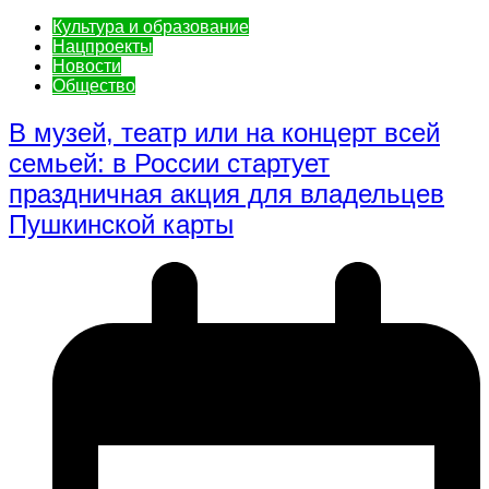
Культура и образование
Нацпроекты
Новости
Общество
В музей, театр или на концерт всей
семьей: в России стартует
праздничная акция для владельцев
Пушкинской карты