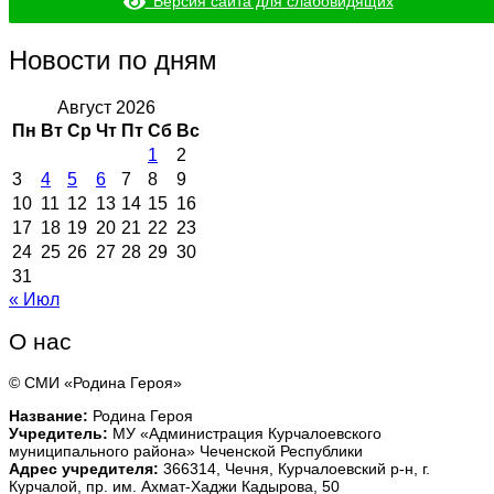
Версия сайта для слабовидящих
Новости по дням
Август 2026
Пн
Вт
Ср
Чт
Пт
Сб
Вс
1
2
3
4
5
6
7
8
9
10
11
12
13
14
15
16
17
18
19
20
21
22
23
24
25
26
27
28
29
30
31
« Июл
О нас
© СМИ «Родина Героя»
Название:
Родина Героя
Учредитель:
МУ «Администрация Курчалоевского
муниципального района» Чеченской Республики
Адрес учредителя:
366314, Чечня, Курчалоевский р-н, г.
Курчалой, пр. им. Ахмат-Хаджи Кадырова, 50