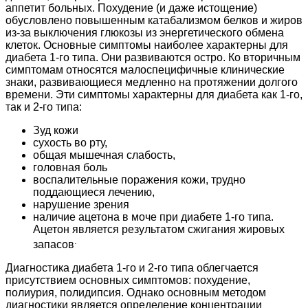
аппетит больных. Похудение (и даже истощение)
обусловлено повышенным катабализмом белков и жиров
из-за выключения глюкозы из энергетического обмена
клеток. Основные симптомы наиболее характерны для
диабета 1-го типа. Они развиваются остро. Ко вторичным
симптомам относятся малоспецифичные клинические
знаки, развивающиеся медленно на протяжении долгого
времени. Эти симптомы характерны для диабета как 1-го,
так и 2-го типа:
Зуд кожи
сухость во рту,
общая мышечная слабость,
головная боль
воспалительные поражения кожи, трудно
поддающиеся лечению,
нарушение зрения
наличие ацетона в моче при диабете 1-го типа.
Ацетон является результатом сжигания жировых
.
запасов
Диагностика диабета 1-го и 2-го типа облегчается
присутствием основных симптомов: похудение,
полиурия, полидипсия. Однако основным методом
диагностики является определение концентрации