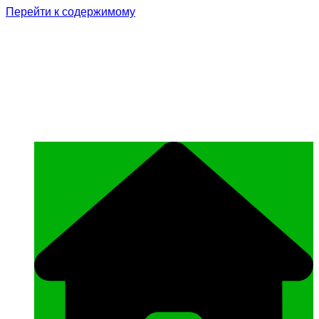
Перейти к содержимому
Родина Героя
Официальный сайт газеты Курчалоевского
муниципального района Чеченской
Республики «Родина Героя»