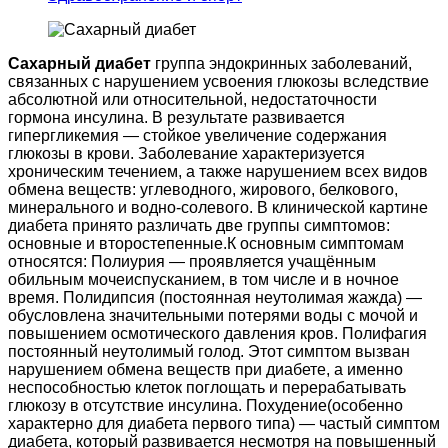
Сахарный диабет
группа эндокринных заболеваний,
связанных с нарушением усвоения глюкозы вследствие
абсолютной или относительной, недостаточности
гормона инсулина. В результате развивается
гипергликемия — стойкое увеличение содержания
глюкозы в крови. Заболевание характеризуется
хроническим течением, а также нарушением всех видов
обмена веществ: углеводного, жирового, белкового,
минерального и водно-солевого. В клинической картине
диабета принято различать две группы симптомов:
основные и второстепенные.К основным симптомам
относятся: Полиурия — проявляется учащённым
обильным мочеиспусканием, в том числе и в ночное
время. Полидипсия (постоянная неутолимая жажда) —
обусловлена значительными потерями воды с мочой и
повышением осмотического давления кров. Полифагия
постоянный неутолимый голод. Этот симптом вызван
нарушением обмена веществ при диабете, а именно
неспособностью клеток поглощать и перерабатывать
глюкозу в отсутствие инсулина. Похудение(особенно
характерно для диабета первого типа) — частый симптом
диабета, который развивается несмотря на повышенный