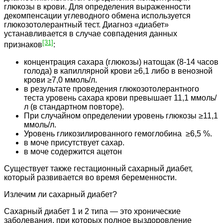
глюкозы в крови. Для определения выраженности
декомпенсации углеводного обмена используется
глюкозотолерантный тест. Диагноз «диабет»
устанавливается в случае совпадения данных
[31]
признаков
:
концентрация сахара (глюкозы) натощак (8-14 часов
голода) в капиллярной крови ≥6,1 либо в венозной
крови ≥7,0 ммоль/л.
в результате проведения глюкозотолерантного
теста уровень сахара крови превышает 11,1 ммоль/
л (в стандартном повторе).
При случайном определении уровень глюкозы ≥11,1
ммоль/л.
Уровень гликозилированного гемоглобина ≥6,5 %.
в моче присутствует сахар.
в моче содержится ацетон
Существует также гестационный сахарный диабет,
который развивается во время беременности.
Излечим ли сахарный диабет?
Сахарный диабет 1 и 2 типа — это хронические
заболевания, при которых полное выздоровление