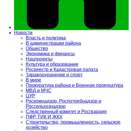
Новости
Власть и политика
В администрации района
Общество
Экономика и финансы
Нацпроекты
Культура и образование
Росреестр и Кадастровая палата
Здравоохранение и спорт
В мире
Прокуратура района и Военная прокуратура
МВД и МЧС
ЦУР
Роскомнадзор, Роспотребнадзор и
Россельхознадзор
Следственный комитет и Росгвардия
ПФР, ТИК И ЖКХ
Строительство, промышленность, сельское
хозяйство