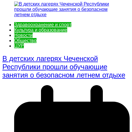
Здравоохранение и спорт
Культура и образование
Новости
Общество
ЦУР
В детских лагерях Чеченской
Республики прошли обучающие
занятия о безопасном летнем отдыхе