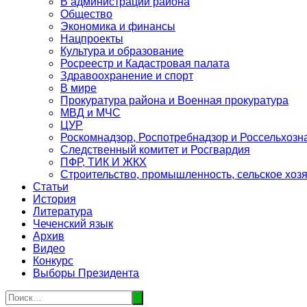
В администрации района
Общество
Экономика и финансы
Нацпроекты
Культура и образование
Росреестр и Кадастровая палата
Здравоохранение и спорт
В мире
Прокуратура района и Военная прокуратура
МВД и МЧС
ЦУР
Роскомнадзор, Роспотребнадзор и Россельхозн
Следственный комитет и Росгвардия
ПФР, ТИК И ЖКХ
Строительство, промышленность, сельское хоз
Статьи
История
Литература
Чеченский язык
Архив
Видео
Конкурс
Выборы Президента