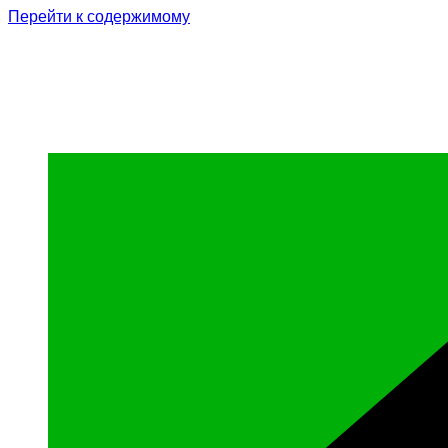
Перейти к содержимому
Родина Героя
Официальный сайт газеты Курчалоевского мун