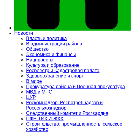
Новости
Власть и политика
В администрации района
Общество
Экономика и финансы
Нацпроекты
Культура и образование
Росреестр и Кадастровая палата
Здравоохранение и спорт
В мире
Прокуратура района и Военная прокуратура
МВД и МЧС
ЦУР
Роскомнадзор, Роспотребнадзор и
Россельхознадзор
Следственный комитет и Росгвардия
ПФР, ТИК И ЖКХ
Строительство, промышленность, сельское
хозяйство