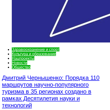
Здравоохранение и спорт
Культура и образование
Нацпроекты
Новости
Общество
Дмитрий Чернышенко: Порядка 110
маршрутов научно-популярного
туризма в 35 регионах создано в
рамках Десятилетия науки и
технологий