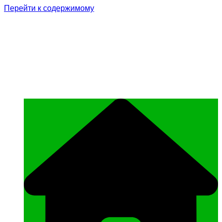
Перейти к содержимому
Родина Героя
Официальный сайт газеты Курчалоевского
муниципального района Чеченской
Республики «Родина Героя»